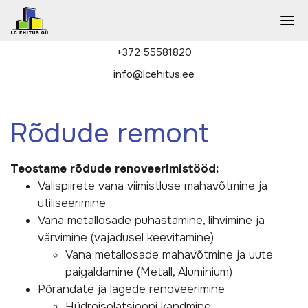
+372 55581820
info@lcehitus.ee
Rõdude remont
Teostame rõdude renoveerimistööd:
Välispiirete vana viimistluse mahavõtmine ja
utiliseerimine
Vana metallosade puhastamine, lihvimine ja
värvimine (vajadusel keevitamine)
Vana metallosade mahavõtmine ja uute
paigaldamine (Metall, Aluminium)
Põrandate ja lagede renoveerimine
Hüdroisolatsiooni kandmine