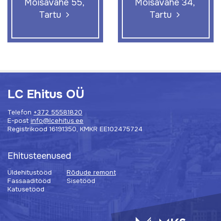
Mõisavahe 55,
Mõisavahe 34,
Tartu
Tartu
LC Ehitus OÜ
Telefon
+372 55581820
E-post
info@lcehitus.ee
Registrikood 16191350, KMKR EE102475724
Ehitusteenused
Üldehitustööd
Rõdude remont
Fassaaditööd
Sisetööd
Katusetööd